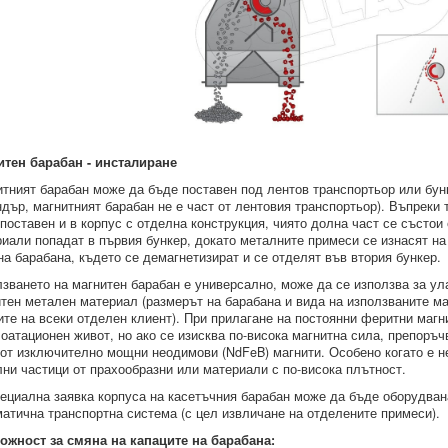
итен барабан - инсталиране
тният барабан може да бъде поставен под лентов транспортьор или бунк
дър, магнитният барабан не е част от лентовия транспортьор). Въпреки 
поставен и в корпус с отделна конструкция, чиято долна част се състои
иали попадат в първия бункер, докато металните примеси се изнасят н
на барабана, където се демагнетизират и се отделят във втория бункер.
зването на магнитен барабан е универсално, може да се използва за ул
тен метален материал (размерът на барабана и вида на използваните ма
те на всеки отделен клиент). При прилагане на постоянни феритни магн
оатационен живот, но ако се изисква по-висока магнитна сила, препоръ
от изключително мощни неодимови (NdFeB) магнити. Особено когато е н
ни частици от прахообразни или материали с по-висока плътност.
ециална заявка корпуса на касетъчния барабан може да бъде оборудван
атична транспортна система (с цел извличане на отделените примеси).
ожност за смяна на капаците на барабана: