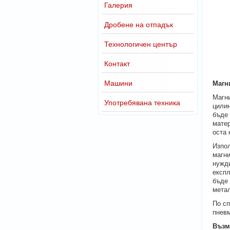
Галерия
Дробене на отпадък
Технологичен център
Контакт
Машини
Магн
Магни
Употребявана техника
цилин
бъде 
матер
оста 
Изпол
магни
нужди
експл
бъде 
метал
По сп
пневм
Възм