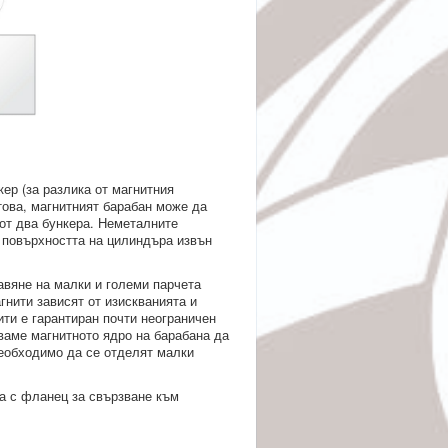
ер (за разлика от магнитния
това, магнитният барабан може да
 от два бункера. Неметалните
а повърхността на цилиндъра извън
авяне на малки и големи парчета
гнити зависят от изискванията и
ити е гарантиран почти неограничен
чваме магнитното ядро на барабана да
еобходимо да се отделят малки
а с фланец за свързване към