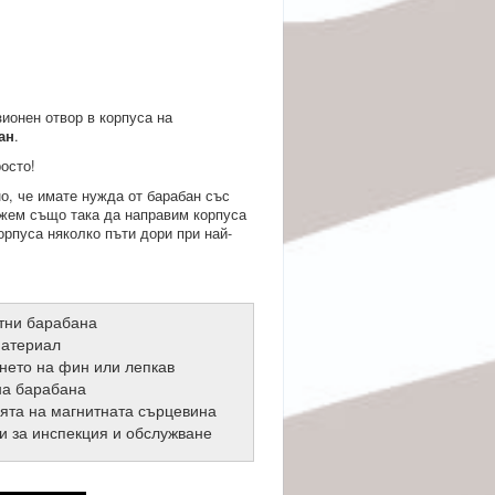
зионен отвор в корпуса на
ан
.
осто!
о, че имате нужда от барабан със
ожем също така да направим корпуса
рпуса няколко пъти дори при най-
итни барабана
материал
нето на фин или лепкав
на барабана
ята на магнитната сърцевина
и за инспекция и обслужване