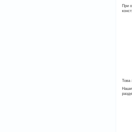
При о
конст
Това
Нашит
разде