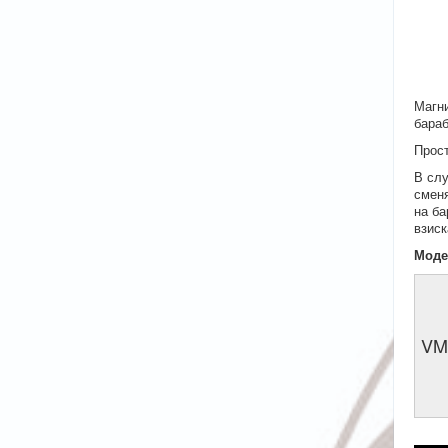
Магни
бара
Прост
В слу
сменя
на ба
взиск
Моде
VM