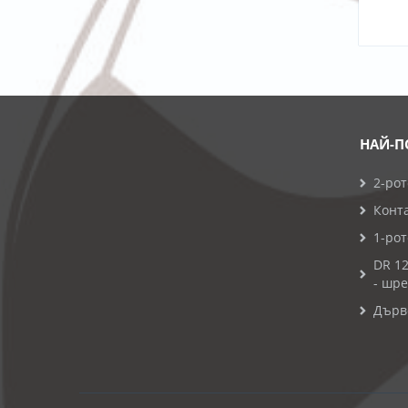
НАЙ-П
2-ро
Конт
1-ро
DR 12
- шр
Дърво