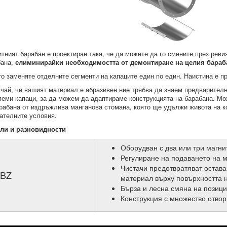
тният барабан е проектиран така, че да можете да го смените през реви
бана,
елиминирайки необходимостта от демонтиране на целия бараб
о заменяте отделните сегменти на капаците един по един. Наистина е пр
чай, че вашият материал е абразивен ние трябва да знаем предварителн
еми капаци, за да можем да адаптираме конструкцията на барабана. М
рабана от издръжлива манганова стомана, която ще удължи живота на ко
ателните условия.
ли и разновидности
Оборудван с два или три магн
Регулиране на подаването на 
Чистачи предотвратяват остава
BZ
материал върху повърхността 
Бърза и лесна смяна на позици
Конструкция с множество отвор