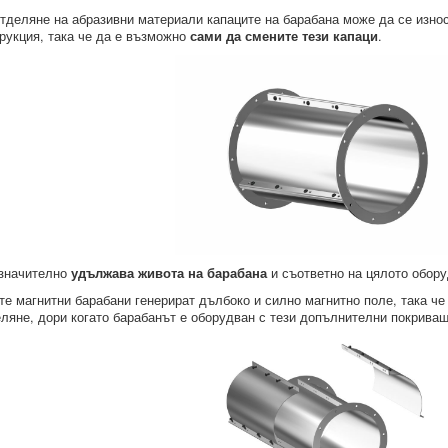
тделяне на абразивни материали капаците на барабана може да се изно
рукция, така че да е възможно
сами да смените тези капаци
.
 значително
удължава живота на барабана
и съответно на цялото обору
е магнитни барабани генерират дълбоко и силно магнитно поле, така че
ляне, дори когато барабанът е оборудван с тези допълнителни покриващ