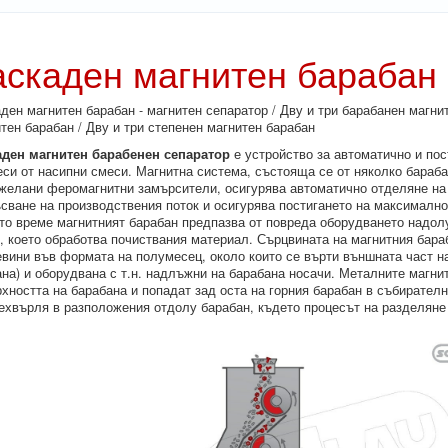
аскаден магнитен бараба
ден магнитен барабан - магнитен сепаратор / Дву и три барабанен магни
тен барабан / Дву и три степенен магнитен барабан
аден магнитен барабенен сепаратор
е устройство за автоматично и пос
си от насипни смеси.
Магнитна система, състояща се от няколко бараба
желани феромагнитни замърсители, осигурява автоматично отделяне на 
сване на производствения поток и осигурява постигането на максималн
о време магнитният барабан предпазва от повреда оборудването надолу
), което обработва почиствания материал.
Сърцвината на магнитния бараб
вини във формата на полумесец, около които се върти външната част н
на) и оборудвана с т.н. надлъжни на барабана носачи.
Металните магнит
хността на барабана и попадат зад оста на горния барабан в събирател
ехвърля в разположения отдолу барабан, където процесът на разделяне