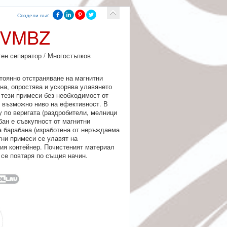
Сподели във:
н VMBZ
тен сепаратор / Многостъпков
тоянно отстраняване на магнитни
на, опростява и ускорява улавянето
тези примеси без необходимост от
о възможно ниво на ефективност.
В
 по веригата (раздробители, мелници
ан е съвкупност от магнитни
а барабана (изработена от неръждаема
ни примеси се улавят на
ния контейнер. Почистеният материал
 се повтаря по същия начин.