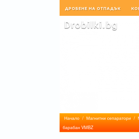
ДРОБЕНЕ НА ОТПАДЪК
КО
Начало
/
Магнитни сепаратори
/
барабан VMBZ