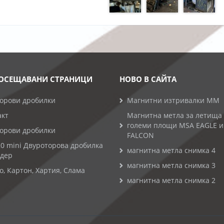
ОСЕЩАВАНИ СТРАНИЦИ
НОВО В САЙТА
торови дробилки
Магнитни изтривалки MM
акт
Магнитна метла за летища
големи площи MSA EAGLE и
торови дробилки
FALCON
0 mini Двуроторова дробилка
магнитна метла снимка 4
едер
магнитна метла снимка 3
, Картон, Хартия, Слама
магнитна метла снимка 2