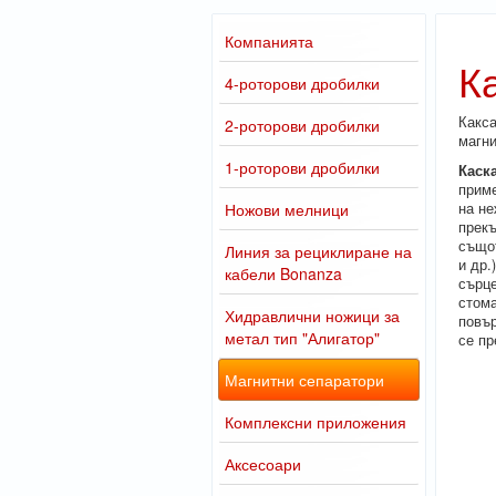
Компанията
К
4-роторови дробилки
Какса
2-роторови дробилки
магни
1-роторови дробилки
Каск
приме
Ножови мелници
на не
прекъ
същот
Линия за рециклиране на
и др.
кабели Bonanza
сърце
стома
Хидравлични ножици за
повър
метал тип "Алигатор"
се пр
Магнитни сепаратори
Комплексни приложения
Аксесоари