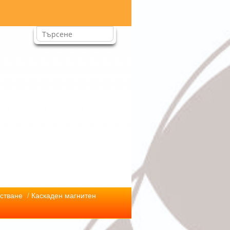
стване
/ Каскаден магнитен