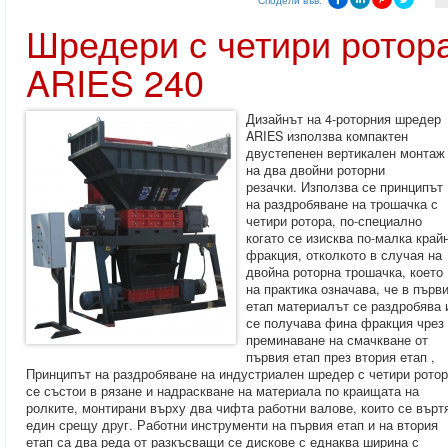
Сподели във:
Шредери с четири ротор
ARIES 240
Дизайнът на 4-роторния шредер
ARIES използва компактен
двустепенен вертикален монтаж
на два двойни роторни
резачки. Използва се принципът
на раздробяване на трошачка с
четири ротора, по-специално
когато се изисква по-малка край
фракция, отколкото в случая на
двойна роторна трошачка, което
на практика означава, че в първ
етап материалът се раздробява 
се получава фина фракция чрез
преминаване на смачкване от
първия етап през втория етап ,
Принципът на раздробяване на индустриален шредер с четири рото
се състои в рязане и надраскване на материала по краищата на
ролките, монтирани върху два чифта работни валове, които се върт
един срещу друг. Работни инструменти на първия етап и на втория
етап са два реда от разкъсващи се дискове с еднаква ширина с