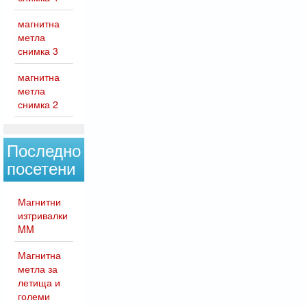
магнитна
метла
снимка 3
магнитна
метла
снимка 2
Последно
посетени
Магнитни
изтривалки
MM
Магнитна
метла за
летища и
големи