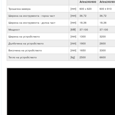
Aries240/600
Aries240/90
Трошачна камера
[mm]
600 х 620
600 x 910
Ширина на инструмента - горна част
[mm]
36,72
36,72
Ширина на инструмента - долна част
[mm]
18,36
18,36
Мощност
[kW]
37-100
37-100
Ширина на устройството
[mm]
1300
3200
Дълбочина на устройството
[mm]
1900
2600
Височина на устройството
[mm]
1650
3300
Тегло на устройството
[kg]
2500
6600