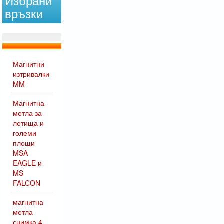
Избрани
връзки
Магнитни
изтривалки
MM
Магнитна
метла за
летища и
големи
площи
MSA
EAGLE и
MS
FALCON
магнитна
метла
снимка 4