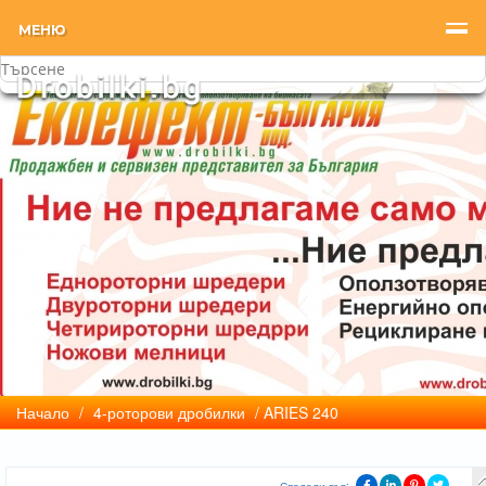
МЕНЮ
Начало
/
4-роторови дробилки
/ ARIES 240