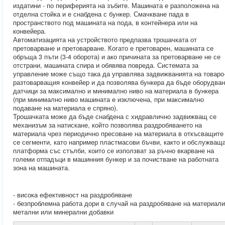
издатини - по периферията на зъбите. Машината е разположена на
отделна стойка и е снабдена с бункер. Смачкване пада в
пространството под машината на пода, в контейнера или на
конвейера.
Автоматизацията на устройството предпазва трошачката от
претоварване и претоварване. Когато е претоварен, машината се
обръща 3 пъти (3-4 оборота) и ако причината за претоварване не се
отстрани, машината спира и обявява повреда. Системата за
управление може също така да управлява задвижванията на товаро
разтоварващия конвейер и да позволява бункера да бъде оборудван
датчици за максимално и минимално ниво на материала в бункера
(при минимално ниво машината е изключена, при максимално
подаване на материала е спряно).
Трошачката може да бъде снабдена с хидравлично задвижващ се
механизъм за натискане, който позволява раздробяването на
материала чрез периодично пресоване на материала в откъсващите
се сегменти, като например пластмасови бъчви, както и обслужващ
платформа със стълби, които се използват за ръчно вкарване на
големи отпадъци в машинния бункер и за почистване на работната
зона на машината.
- висока ефективност на раздробяване
- безпроблемна работа дори в случай на раздробяване на материали
метални или минерални добавки