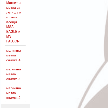
Магнитна
метла за
летища и
големи
площи
MSA
EAGLE и
MS
FALCON
магнитна
метла
снимка 4
магнитна
метла
снимка 3
магнитна
метла
снимка 2