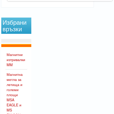
Избрани
връзки
Магнитни
изтривалки
MM
Магнитна
метла за
летища и
големи
площи
MSA
EAGLE и
MS