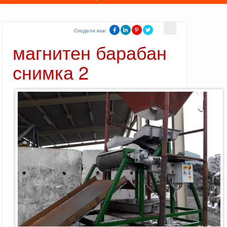
Сподели във:
магнитен барабан
снимка 2