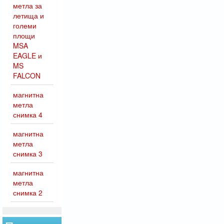
метла за
летища и
големи
площи
MSA
EAGLE и
MS
FALCON
магнитна
метла
снимка 4
магнитна
метла
снимка 3
магнитна
метла
снимка 2