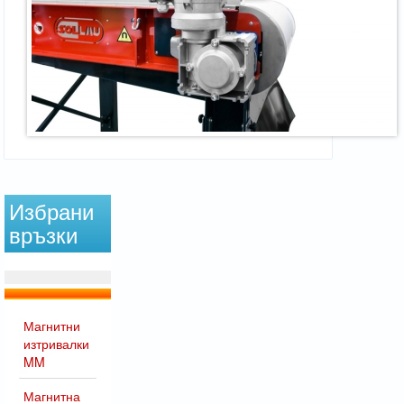
Избрани
връзки
Магнитни
изтривалки
MM
Магнитна