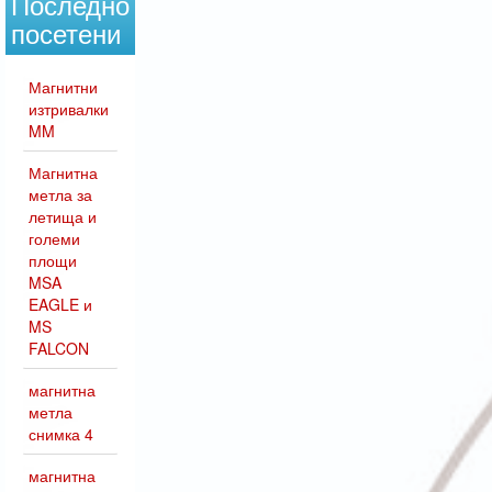
Последно
посетени
Магнитни
изтривалки
MM
Магнитна
метла за
летища и
големи
площи
MSA
EAGLE и
MS
FALCON
магнитна
метла
снимка 4
магнитна