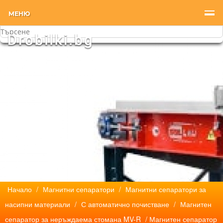
МЕНЮ
Начало
/
Магнитни сепаратори
/
Магнитни сепаратори за
насипни материали
/
С автоматично почистване
/
Магнитен
сепаратор за неръждаема стомана MV-R
/ Магнитен сепаратор