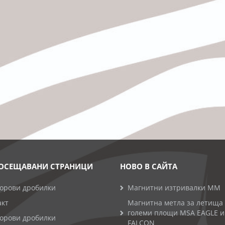
ОСЕЩАВАНИ СТРАНИЦИ
НОВО В САЙТА
торови дробилки
Магнитни изтривалки MM
акт
Магнитна метла за летища
големи площи MSA EAGLE и
торови дробилки
FALCON