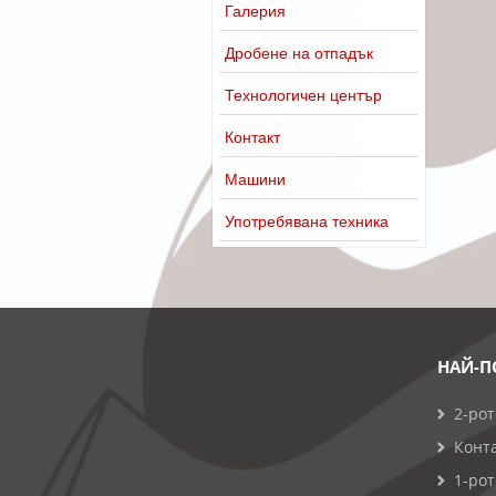
Галерия
Дробене на отпадък
Технологичен център
Контакт
Машини
Употребявана техника
НАЙ-П
2-ро
Конт
1-ро