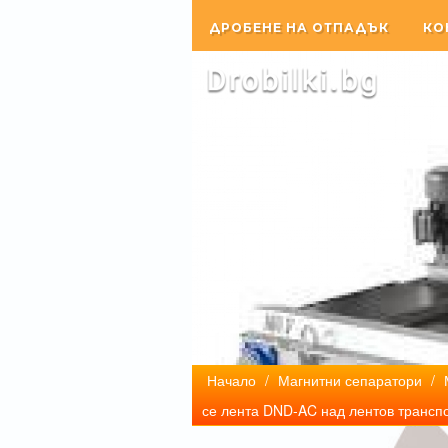
ДРОБЕНЕ НА ОТПАДЪК
КО
Начало
/
Магнитни сепаратори
/
се лента DND-AC над лентов трансп