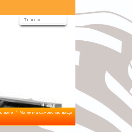
стване
/
Магнитна самопочистваща