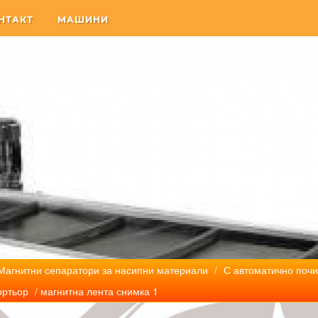
НТАКТ
МАШИНИ
Магнитни сепаратори за насипни материали
/
С автоматично почи
ортьор
/ магнитна лента снимка 1