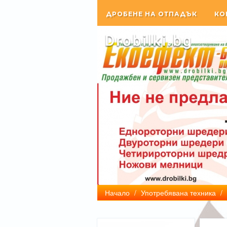
ДРОБЕНЕ НА ОТПАДЪК
КО
Начало
/
Употребявана техника
/