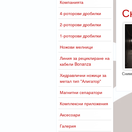
Компанията
С
4-роторови дробилки
2-роторови дробилки
1-роторови дробилки
Ножови мелници
Линия за рециклиране на
кабели Bonanza
Сним
Хидравлични ножици за
метал тип "Алигатор"
Магнитни сепаратори
Комплексни приложения
Аксесоари
Галерия