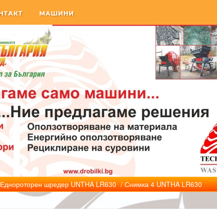
НТАКТ
МАШИНИ
Еднороторен шредер UNTHA LR630
/ Снимка 4 UNTHA LR630