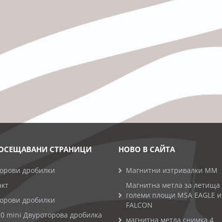
ОСЕЩАВАНИ СТРАНИЦИ
НОВО В САЙТА
торови дробилки
Магнитни изтривалки MM
акт
Магнитна метла за летища
големи площи MSA EAGLE и
торови дробилки
FALCON
0 mini Двуроторова дробилка
магнитна метла снимка 4