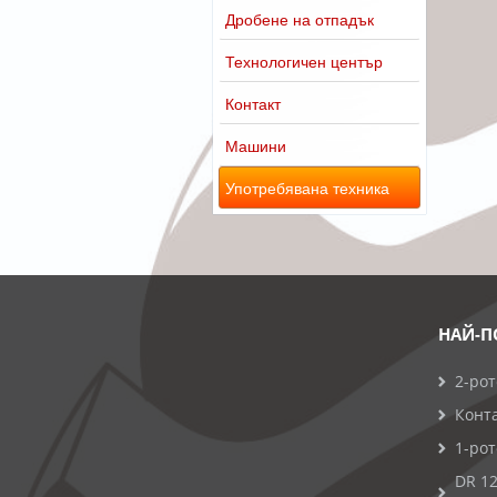
Дробене на отпадък
Технологичен център
Контакт
Машини
Употребявана техника
НАЙ-П
2-ро
Конт
1-ро
DR 12