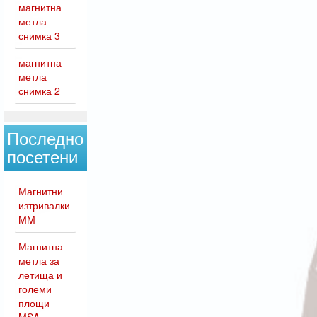
магнитна
метла
снимка 3
магнитна
метла
снимка 2
Последно
посетени
Магнитни
изтривалки
MM
Магнитна
метла за
летища и
големи
площи