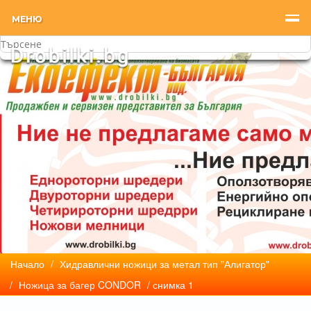
МЕНЮ
Начало
/
Хидравлични ножици за метал тип "Алигатор"
/
Ножица за багер CONDOR
/ снимка 1