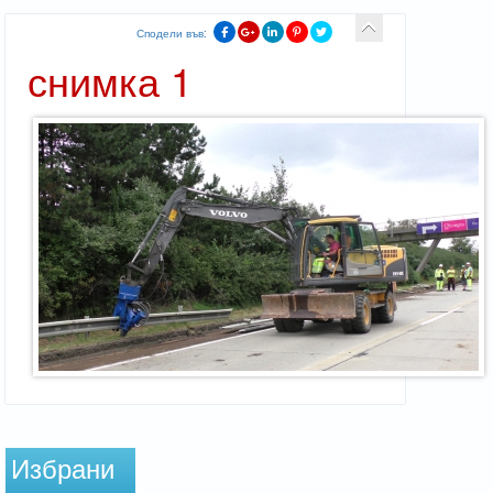
Сподели във:
снимка 1
Избрани