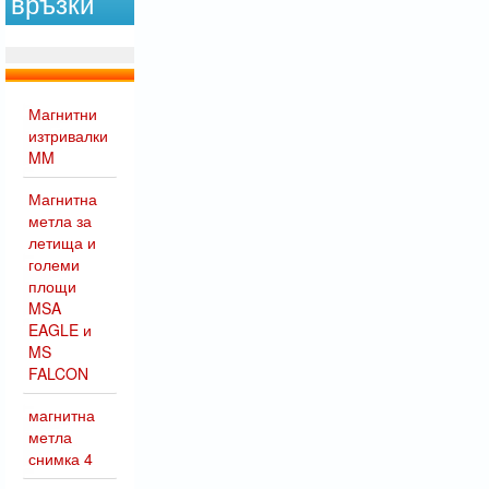
връзки
Магнитни
изтривалки
MM
Магнитна
метла за
летища и
големи
площи
MSA
EAGLE и
MS
FALCON
магнитна
метла
снимка 4