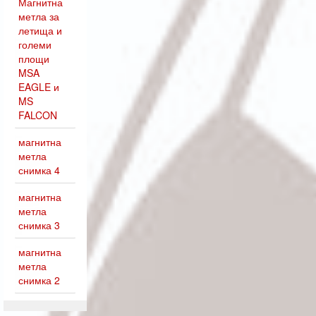
Магнитна
метла за
летища и
големи
площи
MSA
EAGLE и
MS
FALCON
магнитна
метла
снимка 4
магнитна
метла
снимка 3
магнитна
метла
снимка 2