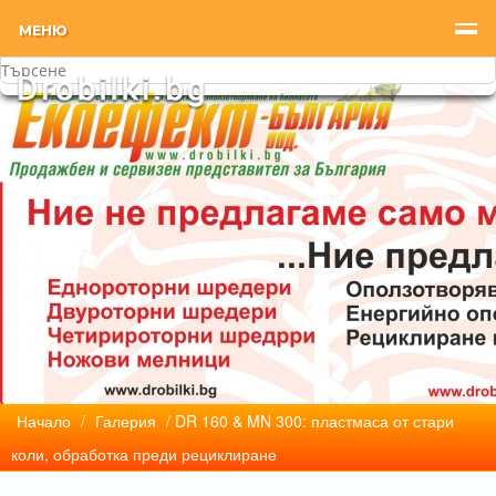
МЕНЮ
Начало
/
Галерия
/ DR 160 & MN 300: пластмаса от стари
коли, обработка преди рециклиране