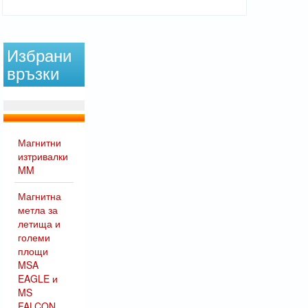
Избрани
връзки
Магнитни
изтривалки
MM
Магнитна
метла за
летища и
големи
площи
MSA
EAGLE и
MS
FALCON