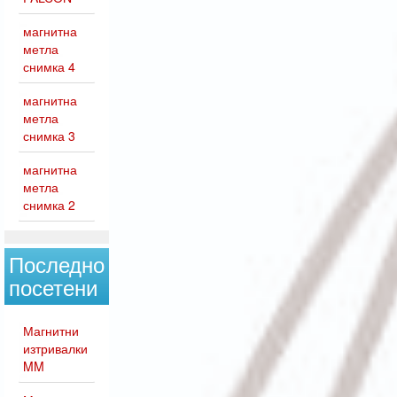
магнитна
метла
снимка 4
магнитна
метла
снимка 3
магнитна
метла
снимка 2
Последно
посетени
Магнитни
изтривалки
MM