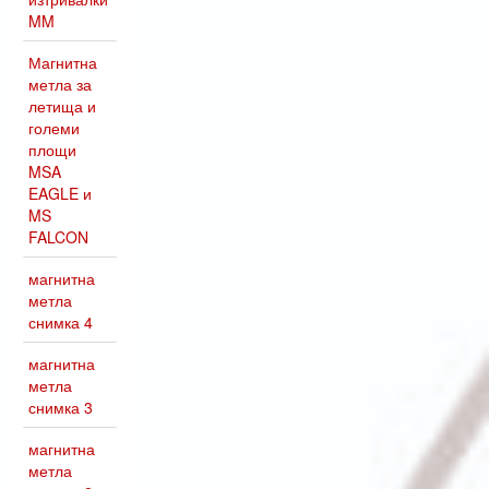
MM
Магнитна
метла за
летища и
големи
площи
MSA
EAGLE и
MS
FALCON
магнитна
метла
снимка 4
магнитна
метла
снимка 3
магнитна
метла