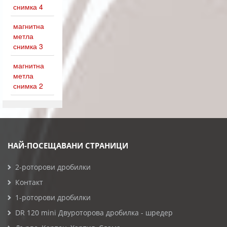
снимка 4
магнитна
метла
снимка 3
магнитна
метла
снимка 2
НАЙ-ПОСЕЩАВАНИ СТРАНИЦИ
2-роторови дробилки
Контакт
1-роторови дробилки
DR 120 mini Двуроторова дробилка - шредер