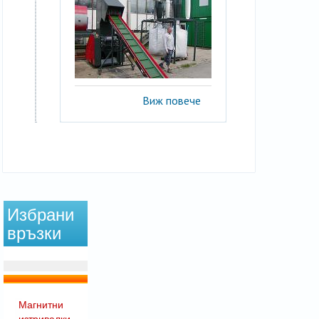
Виж повече
Избрани
връзки
Магнитни
изтривалки