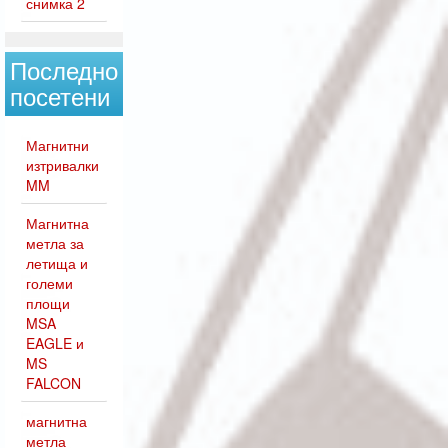
снимка 2
Последно
посетени
Магнитни
изтривалки
MM
Магнитна
метла за
летища и
големи
площи
MSA
EAGLE и
MS
FALCON
магнитна
метла