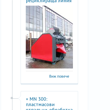
рециклираща линия
Виж повече
+ MN 300:
пластмасови
отпадъци, обработка