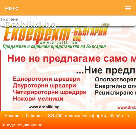
МЕНЮ
Начало
/
Галерия
/ SG 400: пластмасови форми, обработка
преди рециклиране