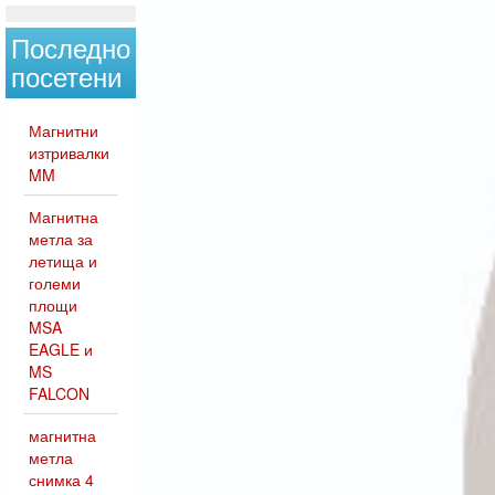
Последно
посетени
Магнитни
изтривалки
MM
Магнитна
метла за
летища и
големи
площи
MSA
EAGLE и
MS
FALCON
магнитна
метла
снимка 4