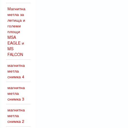
Магнитна
метла за
летища и
големи
площи
MSA
EAGLE и
MS
FALCON
магнитна
метла
снимка 4
магнитна
метла
снимка 3
магнитна
метла
снимка 2