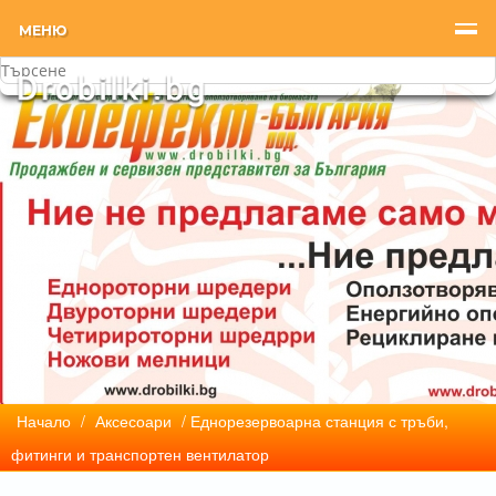
МЕНЮ
Начало
/
Аксесоари
/ Еднорезервоарна станция с тръби,
фитинги и транспортен вентилатор